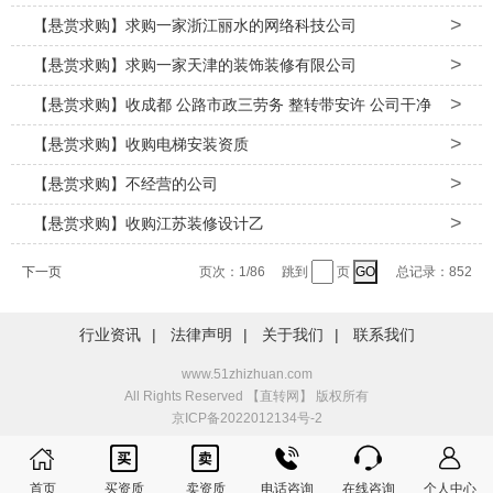
>
急需，速度要快
【悬赏求购】求购一家浙江丽水的网络科技公司
>
【悬赏求购】求购一家天津的装饰装修有限公司
>
【悬赏求购】收成都 公路市政三劳务 整转带安许 公司干净
>
【悬赏求购】收购电梯安装资质
>
【悬赏求购】不经营的公司
>
【悬赏求购】收购江苏装修设计乙
页次：1/86 跳到
页
总记录：852
下一页
行业资讯
|
法律声明
|
关于我们
|
联系我们
www.51zhizhuan.com
All Rights Reserved 【直转网】 版权所有
京ICP备2022012134号-2






首页
买资质
卖资质
电话咨询
在线咨询
个人中心