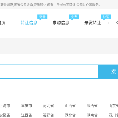
转让剥离,闲置公司收购,资质转让,闲置二手老公司转让,公司过户等服务。
海量
免费
快速
首页
转让信息
求购信息
悬赏转让
上海市
重庆市
河北省
山西省
陕西省
山东
安徽省
江西省
福建省
湖北省
湖南省
四川