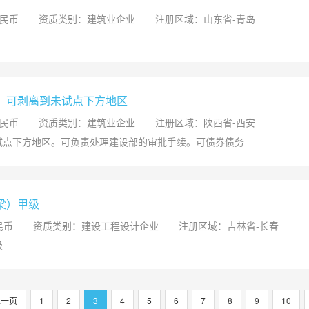
人民币
资质类别：建筑业企业
注册区域：山东省-青岛
，可剥离到未试点下方地区
人民币
资质类别：建筑业企业
注册区域：陕西省-西安
试点下方地区。可负责处理建设部的审批手续。可债券债务
梁）甲级
民币
资质类别：建设工程设计企业
注册区域：吉林省-长春
级
上一页
1
2
3
4
5
6
7
8
9
10