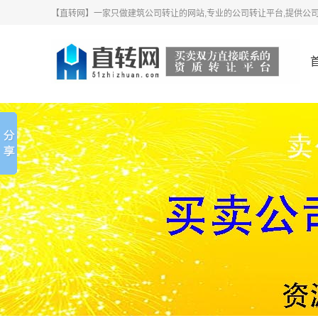
【直转网】一家只做建筑公司转让的网站,专业的公司转让平台,提供公司