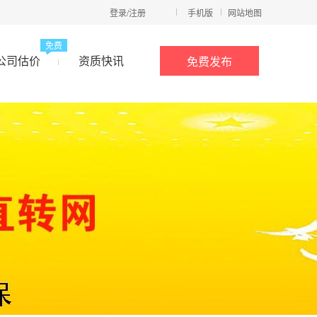
登录/注册
手机版
网站地图
免费
公司估价
资质快讯
免费发布