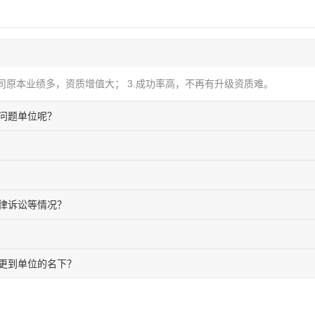
公司原本业绩多，资质增值大； 3.成功率高，不再有升级资质难。
问题单位呢？
律诉讼等情况？
更到单位的名下？