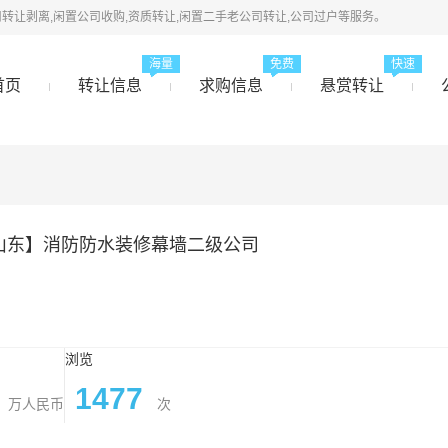
转让剥离,闲置公司收购,资质转让,闲置二手老公司转让,公司过户等服务。
海量
免费
快速
首页
转让信息
求购信息
悬赏转让
山东】消防防水装修幕墙二级公司
浏览
1477
万人民币
次