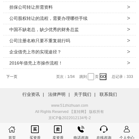
>
担保公司转让所需资料
>
公司股权转让的流程，需要办理哪些手续
>
中国不缺老总，缺少优秀的财务总监
>
公司注册名称只要不重复就行吗
>
企业借壳上市的实现途径？
>
2016年借壳上市操作流程！
页次：1/34 跳到
页
总记录：333
下一页
行业资讯
|
法律声明
|
关于我们
|
联系我们
www.51zhizhuan.com
All Rights Reserved 【直转网】 版权所有
京ICP备2022012134号-2






首页
买资质
卖资质
电话咨询
在线咨询
个人中心